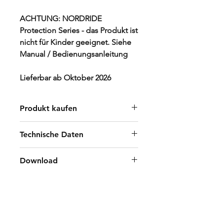
ACHTUNG: NORDRIDE
Protection Series - das Produkt ist
nicht für Kinder geeignet. Siehe
Manual / Bedienungsanleitung
Lieferbar ab Oktober 2026
Produkt kaufen
Händler finden
Technische Daten
B2B Shop
2000lm / 1200lm / 400lm / 50lm
Download
IP67
Akku 18650 3.7V 2600mA
Manual 5140 SPOT TAC 25 R
Zubehör & Ersatzteile
Leuchtweite 220m
DE/FR/IT/EN
Leuchtdauer 1h / 3h / 6h / 40h
Art. 1182 TAC Holster
Ladezeit ca. 4h
Art. 1184 Holster zu Art. 5110 &