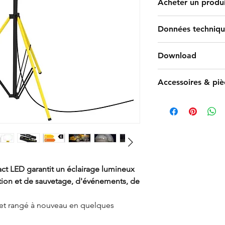
Acheter un produ
Trouver un rev
Données techniqu
12000lm (100W) 
Download
(250W)
4000 kelvins
Manual Art. 40
Accessoires & pi
IRC/Ra >80
DE/FR/IT/EN
IP65
Factsheet Art.
Art. 1193 BAL
IK08
DE/FR/IT/EN
Set
Câble 5m (H05R
100 - 270 VCA 5
-15°C bis +40°C
Poids : 1,6 kg 
trépied
act LED garantit un éclairage lumineux
Dimensions : Ba
ction et de sauvetage, d'événements, de
4m de hauteur 
 et rangé à nouveau en quelques