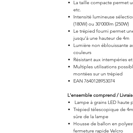
La taille compacte permet un
etc.
Intensité lumineuse sélecti
(180W) ou 30'000lm (250W)
Le trépied fourni permet un
jusqu'à une hauteur de 4m
Lumière non éblouissante av
couleurs
Résistant aux intempéries et
Multiples utilisations possi
montées sur un trépied
EAN 7640128953074
L'ensemble comprend / Livrais
Lampe à grains LED haute p
Trépied télescopique de 4m 
sûre de la lampe
Housse de ballon en polyest
fermeture rapide Velcro