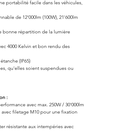
e portabilité facile dans les véhicules,
onnable de 12'000lm (100W), 21'600lm
e bonne répartition de la lumière
ec 4000 Kelvin et bon rendu des
 étanche (IP65)
bles, qu'elles soient suspendues ou
on :
erformance avec max. 250W / 30'000lm
avec filetage M10 pour une fixation
er résistante aux intempéries avec