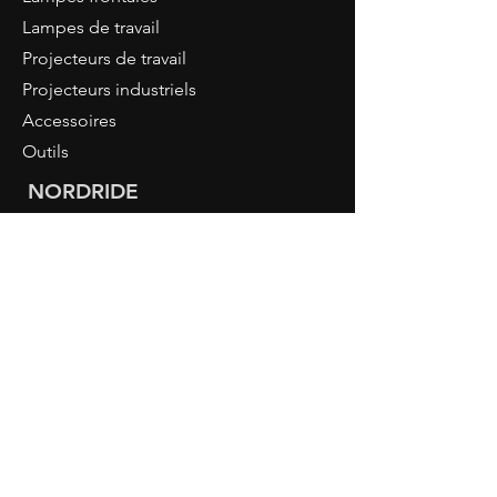
Lampes de travail
Projecteurs de travail
Projecteurs industriels
Accessoires
Outils
NORDRIDE
À propos de nous
Connaissance LED
Connexion revendeur
CONTACT
NORDRIDE AG
Hostattstrasse 3
6375 Beckenried
Switzerland
Phone
+41 41 4484193
info@nordride.ch