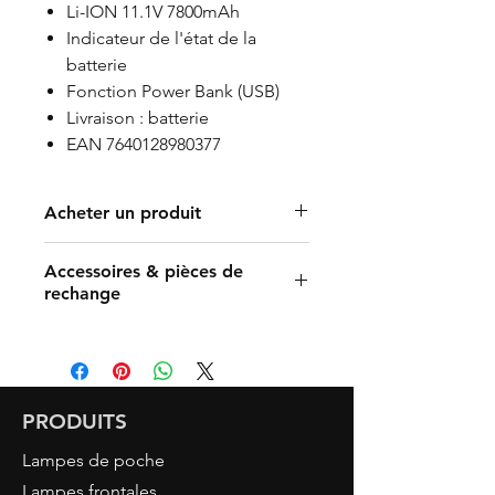
Li-ION 11.1V 7800mAh
Indicateur de l'état de la
batterie
Fonction Power Bank (USB)
Livraison : batterie
EAN 7640128980377
Acheter un produit
Trouver un revendeur
Accessoires & pièces de
Acheter en ligne (lien vers la
rechange
boutique partenaire)
Art. 4035 COB LED Projecteurs
de secours 30W
PRODUITS
Lampes de poche
Lampes frontales