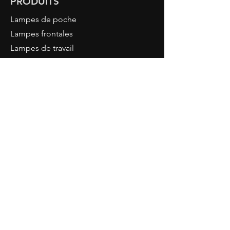
PRODUITS
Poids : 525g
Lampes de poche
Dimensions : 247 x 68 x 96 mm
Lampes frontales
Lampes de travail
Projecteurs de travail
Projecteurs industriels
Accessoires
Outils
NORDRIDE
À propos de nous
Connaissance LED
Connexion revendeur
CONTACT
NORDRIDE AG
Hostattstrasse 3
6375 Beckenried