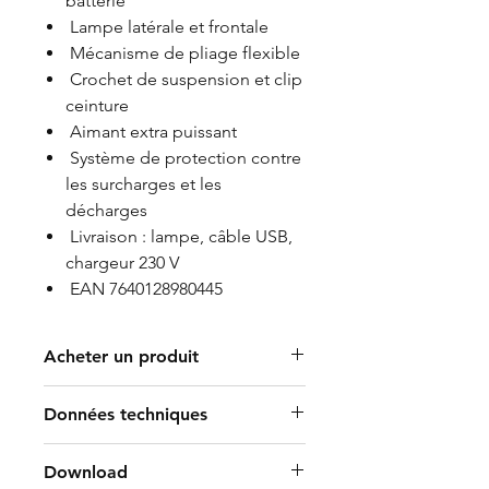
batterie
Lampe latérale et frontale
Mécanisme de pliage flexible
Crochet de suspension et clip
ceinture
Aimant extra puissant
Système de protection contre
les surcharges et les
décharges
Livraison : lampe, câble USB,
chargeur 230 V
EAN 7640128980445
Acheter un produit
Trouver un revendeur
Données techniques
B2B Shop
270 et 80 lumens
Download
IP20