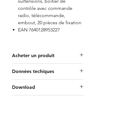
surtensions, boîtier de
contrôle avec commande
radio, télécommande,
embout, 20 pièces de fixation
EAN 7640128953227
Acheter un produit
Trouver un revendeur
Données techiques
115W
Download
8000 lumens
IP65
Manual Art. 2020 VIPER LED
Accessoires & pièces de
3000 Kelvin
360
rechange
IRC/Ra >80
IK08
1112-3000K VIPER LED 3000K
-20° - +40°C
Extension 12.5m
220 - 240V