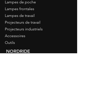
Lampes de poche
Lampes frontales
Lampes de travail
Projecteurs de travail
Projecteurs industriels
Accessoires
Outils
NORDRIDE
À propos de nous
Connaissance LED
Connexion revendeur
CONTACT
NORDRIDE AG
Hostattstrasse 3
6375 Beckenried
Switzerland