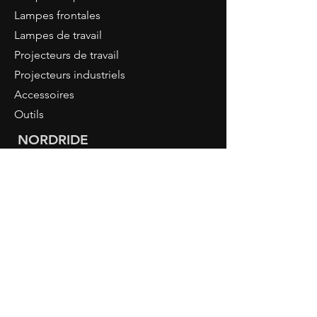
Lampes frontales
Lampes de travail
Projecteurs de travail
Projecteurs industriels
Accessoires
Outils
NORDRIDE
À propos de nous
Connaissance LED
Connexion revendeur
CONTACT
NORDRIDE AG
Hostattstrasse 3
6375 Beckenried
Switzerland