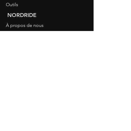
Outils
NORDRIDE
À propos de nous
Connaissance LED
Connexion revendeur
CONTACT
NORDRIDE AG
Hostattstrasse 3
6375 Beckenried
Switzerland
Phone
+41 41 4484193
info@nordride.ch
Mentions légale
Déclaration de confidentialité